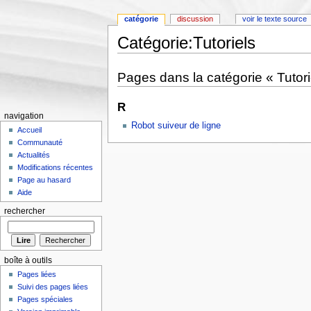
catégorie
discussion
voir le texte source
Catégorie:Tutoriels
Aller à :
Navigation
,
rechercher
Pages dans la catégorie « Tutori
R
navigation
Robot suiveur de ligne
Accueil
Communauté
Actualités
Modifications récentes
Page au hasard
Aide
rechercher
boîte à outils
Pages liées
Suivi des pages liées
Pages spéciales