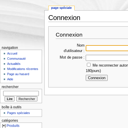
page spéciale
Connexion
Aller à :
Navigation
,
rechercher
Connexion
Nom
navigation
d'utilisateur :
Accueil
Mot de passe :
Communauté
Actualités
Me reconnecter autom
Modifications récentes
180jours)
Page au hasard
Aide
rechercher
boîte à outils
Pages spéciales
catégories
[
×
]
Produits