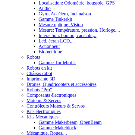
Localisation: Odométrie, boussole, GPS
Audio
Gyro, Accélero, Inclinaison
Gamme Tinkerkit
Mesure optique, Vision
Mesure: Température, pression, Horloge,...
Interaction: bouton, capacitif,..
Led, écran LCD,...
Actionneur
Biométrique
Robots
Gamme Turtlebot 2
Robots en kit
Châssis robot
Imprimante 3D
Drones, Quadricopters et accessoires
Robots "Pro"
Composants électroniques
Moteurs & Servos
Contrôleurs Moteurs & Servos
Kits électroniques
Kits Mécaniques
Gamme Makerbeam, OpenBeam
Gamme Makeblock
Mécanique, Roues,...