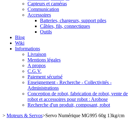
Capteurs et caméras
Communication
Accessoires
Batteries, chargeurs, support piles
Câbles, fils, connectiques
Outils
Blog
Wiki
Informations
Livraison
Mentions légales
A propos
C.G.V.
Paiement sécurisé
Enseignement - Recherche - Collectivités -
Administrations
Conception de robot, fabrication de robot, vente de
robot et accessoires pour robot : Arobose
Recherche d'un produit, composant, robot
>
Moteurs & Servos
>
Servo Numérique MG995 60g 13kg/cm