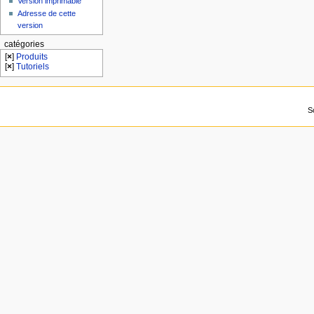
Version imprimable
Adresse de cette
version
catégories
[
×
]
Produits
[
×
]
Tutoriels
S