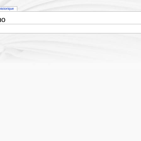
historique
no