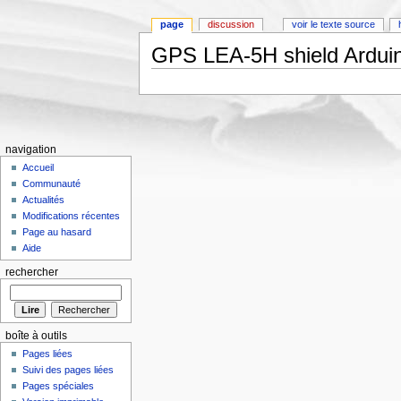
page
discussion
voir le texte source
GPS LEA-5H shield Ardui
Aller à :
Navigation
,
rechercher
navigation
Accueil
Communauté
Actualités
Modifications récentes
Page au hasard
Aide
rechercher
boîte à outils
Pages liées
Suivi des pages liées
Pages spéciales