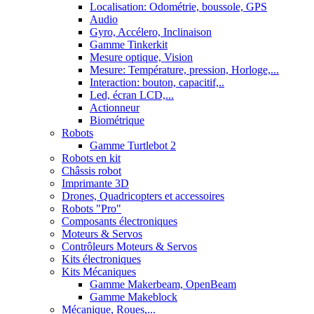
Localisation: Odométrie, boussole, GPS
Audio
Gyro, Accélero, Inclinaison
Gamme Tinkerkit
Mesure optique, Vision
Mesure: Température, pression, Horloge,...
Interaction: bouton, capacitif,..
Led, écran LCD,...
Actionneur
Biométrique
Robots
Gamme Turtlebot 2
Robots en kit
Châssis robot
Imprimante 3D
Drones, Quadricopters et accessoires
Robots "Pro"
Composants électroniques
Moteurs & Servos
Contrôleurs Moteurs & Servos
Kits électroniques
Kits Mécaniques
Gamme Makerbeam, OpenBeam
Gamme Makeblock
Mécanique, Roues,...