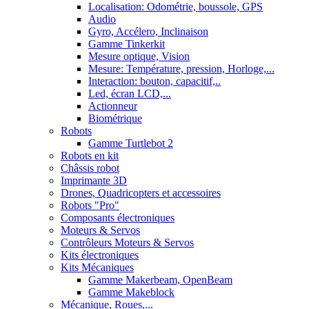
Localisation: Odométrie, boussole, GPS
Audio
Gyro, Accélero, Inclinaison
Gamme Tinkerkit
Mesure optique, Vision
Mesure: Température, pression, Horloge,...
Interaction: bouton, capacitif,..
Led, écran LCD,...
Actionneur
Biométrique
Robots
Gamme Turtlebot 2
Robots en kit
Châssis robot
Imprimante 3D
Drones, Quadricopters et accessoires
Robots "Pro"
Composants électroniques
Moteurs & Servos
Contrôleurs Moteurs & Servos
Kits électroniques
Kits Mécaniques
Gamme Makerbeam, OpenBeam
Gamme Makeblock
Mécanique, Roues,...