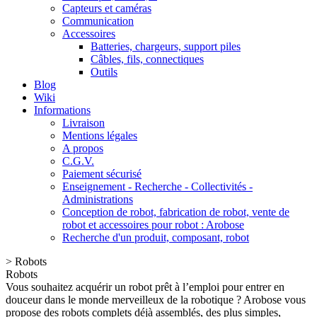
Capteurs et caméras
Communication
Accessoires
Batteries, chargeurs, support piles
Câbles, fils, connectiques
Outils
Blog
Wiki
Informations
Livraison
Mentions légales
A propos
C.G.V.
Paiement sécurisé
Enseignement - Recherche - Collectivités -
Administrations
Conception de robot, fabrication de robot, vente de
robot et accessoires pour robot : Arobose
Recherche d'un produit, composant, robot
>
Robots
Robots
Vous souhaitez acquérir un robot prêt à l’emploi pour entrer en
douceur dans le monde merveilleux de la robotique ? Arobose vous
propose des robots complets déjà assemblés, des plus simples,