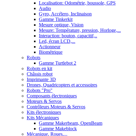
Localisation: Odométrie, boussole, GPS
Audio
Gyro, Accélero, Inclinaison
Gamme Tinkerkit
Mesure optique, Vision
Mesure: Température, pression, Horloge,...
Interaction: bouton, capacitif,..
Led, écran LCD,...
Actionneur
Biométrique
Robots
Gamme Turtlebot 2
Robots en kit
Châssis robot
Imprimante 3D
Drones, Quadricopters et accessoires
Robots "Pro"
Composants électroniques
Moteurs & Servos
Contrôleurs Moteurs & Servos
Kits électroniques
Kits Mécaniques
Gamme Makerbeam, OpenBeam
Gamme Makeblock
Mécanique, Roues,...