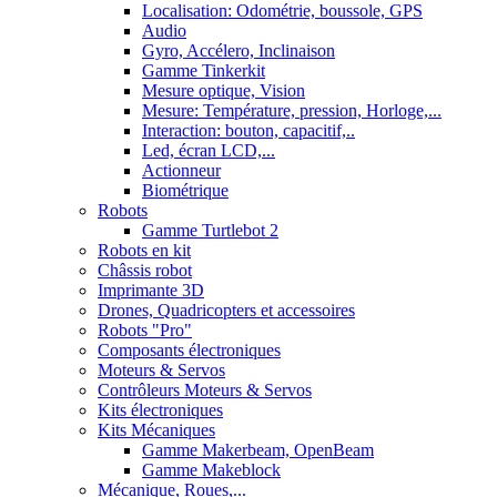
Localisation: Odométrie, boussole, GPS
Audio
Gyro, Accélero, Inclinaison
Gamme Tinkerkit
Mesure optique, Vision
Mesure: Température, pression, Horloge,...
Interaction: bouton, capacitif,..
Led, écran LCD,...
Actionneur
Biométrique
Robots
Gamme Turtlebot 2
Robots en kit
Châssis robot
Imprimante 3D
Drones, Quadricopters et accessoires
Robots "Pro"
Composants électroniques
Moteurs & Servos
Contrôleurs Moteurs & Servos
Kits électroniques
Kits Mécaniques
Gamme Makerbeam, OpenBeam
Gamme Makeblock
Mécanique, Roues,...