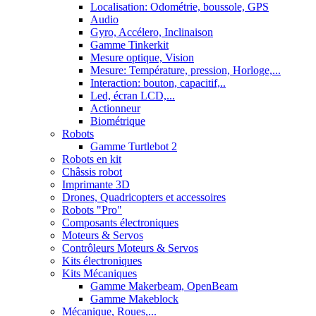
Localisation: Odométrie, boussole, GPS
Audio
Gyro, Accélero, Inclinaison
Gamme Tinkerkit
Mesure optique, Vision
Mesure: Température, pression, Horloge,...
Interaction: bouton, capacitif,..
Led, écran LCD,...
Actionneur
Biométrique
Robots
Gamme Turtlebot 2
Robots en kit
Châssis robot
Imprimante 3D
Drones, Quadricopters et accessoires
Robots "Pro"
Composants électroniques
Moteurs & Servos
Contrôleurs Moteurs & Servos
Kits électroniques
Kits Mécaniques
Gamme Makerbeam, OpenBeam
Gamme Makeblock
Mécanique, Roues,...