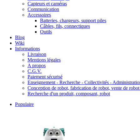
Capteurs et caméras
Communication
Accessoires
Batteries, chargeurs, support piles
Câbles, fils, connectiques
Outils
Blog
Wiki
Informations
Livraison
Mentions légales
A propos
C.G.V.
Paiement sécurisé
Enseignement - Recherche - Collectivités - Administratio
Conception de robot, fabrication de robot, vente de robot
Recherche d'un produit, composant, robot
Populaire