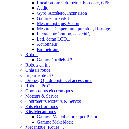
Localisation: Odométrie, boussole, GPS
Audio
Gyro, Accélero, Inclinaison
Gamme Tinkerkit
Mesure optique, Vision
Mesure: Température, pression, Horloge,...
Interaction: bouton, capacitif,..
Led, écran LCD,...
Actionneur
Biométrique
Robots
Gamme Turtlebot 2
Robots en kit
Châssis robot
Imprimante 3D
Drones, Quadricopters et accessoires
Robots "Pro"
Composants électroniques
Moteurs & Servos
Contrôleurs Moteurs & Servos
Kits électroniques
Kits Mécaniques
Gamme Makerbeam, OpenBeam
Gamme Makeblock
Mécanique, Roues,...