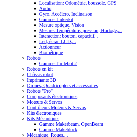
Localisation: Odométrie, boussole, GPS
Audio
Gyro, Accélero, Inclinaison
Gamme Tinkerkit
Mesure optique, Vision
Mesure: Température, pression, Horloge,...
Interaction: bouton, capacitif,..
Led, écran LCD,...
Actionneur
Biométrique
Robots
Gamme Turtlebot 2
Robots en kit
Châssis robot
Imprimante 3D
Drones, Quadricopters et accessoires
Robots "Pro"
Composants électroniques
Moteurs & Servos
Contrôleurs Moteurs & Servos
Kits électroniques
Kits Mécaniques
Gamme Makerbeam, OpenBeam
Gamme Makeblock
Mécanique, Roues,...