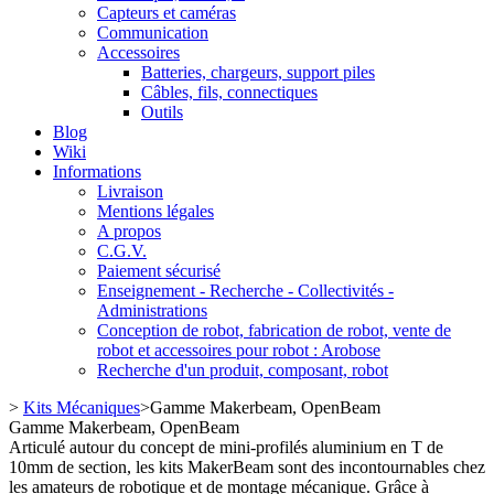
Capteurs et caméras
Communication
Accessoires
Batteries, chargeurs, support piles
Câbles, fils, connectiques
Outils
Blog
Wiki
Informations
Livraison
Mentions légales
A propos
C.G.V.
Paiement sécurisé
Enseignement - Recherche - Collectivités -
Administrations
Conception de robot, fabrication de robot, vente de
robot et accessoires pour robot : Arobose
Recherche d'un produit, composant, robot
>
Kits Mécaniques
>
Gamme Makerbeam, OpenBeam
Gamme Makerbeam, OpenBeam
Articulé autour du concept de mini-profilés aluminium en T de
10mm de section, les kits MakerBeam sont des incontournables chez
les amateurs de robotique et de montage mécanique. Grâce à