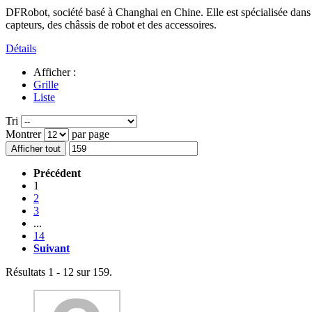
DFRobot, société basé à Changhai en Chine. Elle est spécialisée dans l
capteurs, des châssis de robot et des accessoires.
Détails
Afficher :
Grille
Liste
Tri
Montrer
par page
Afficher tout
Précédent
1
2
3
...
14
Suivant
Résultats 1 - 12 sur 159.