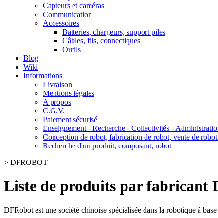
Capteurs et caméras
Communication
Accessoires
Batteries, chargeurs, support piles
Câbles, fils, connectiques
Outils
Blog
Wiki
Informations
Livraison
Mentions légales
A propos
C.G.V.
Paiement sécurisé
Enseignement - Recherche - Collectivités - Administratio
Conception de robot, fabrication de robot, vente de robot
Recherche d'un produit, composant, robot
>
DFROBOT
Liste de produits par fabrica
DFRobot est une société chinoise spécialisée dans la robotique à base 