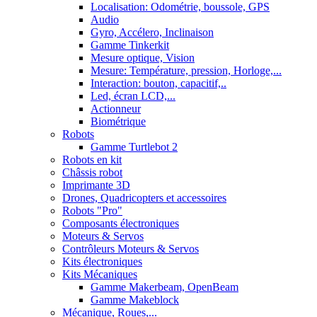
Localisation: Odométrie, boussole, GPS
Audio
Gyro, Accélero, Inclinaison
Gamme Tinkerkit
Mesure optique, Vision
Mesure: Température, pression, Horloge,...
Interaction: bouton, capacitif,..
Led, écran LCD,...
Actionneur
Biométrique
Robots
Gamme Turtlebot 2
Robots en kit
Châssis robot
Imprimante 3D
Drones, Quadricopters et accessoires
Robots "Pro"
Composants électroniques
Moteurs & Servos
Contrôleurs Moteurs & Servos
Kits électroniques
Kits Mécaniques
Gamme Makerbeam, OpenBeam
Gamme Makeblock
Mécanique, Roues,...