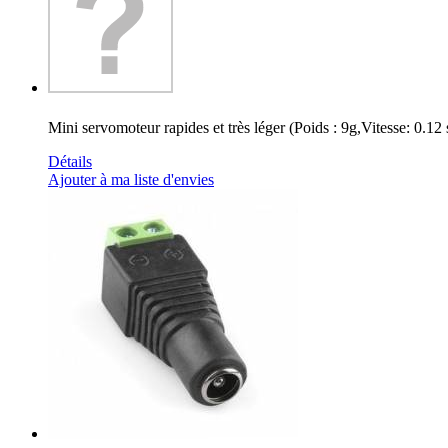
Mini servomoteur rapides et très léger (Poids : 9g,Vitesse: 0.12
Détails
Ajouter à ma liste d'envies