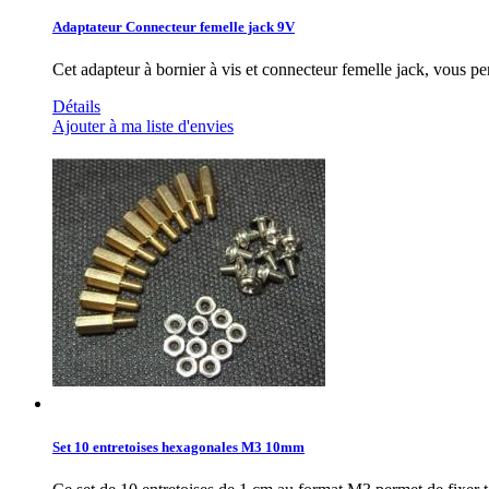
Adaptateur Connecteur femelle jack 9V
Cet adapteur à bornier à vis et connecteur femelle jack, vous p
Détails
Ajouter à ma liste d'envies
Set 10 entretoises hexagonales M3 10mm