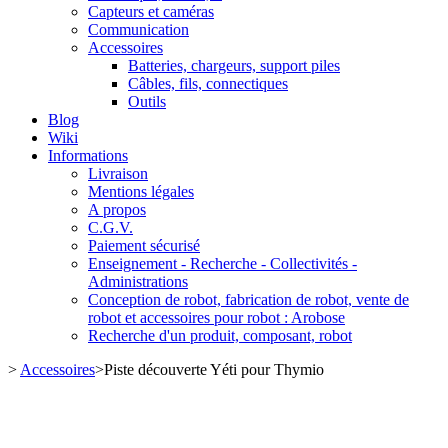
Capteurs et caméras
Communication
Accessoires
Batteries, chargeurs, support piles
Câbles, fils, connectiques
Outils
Blog
Wiki
Informations
Livraison
Mentions légales
A propos
C.G.V.
Paiement sécurisé
Enseignement - Recherche - Collectivités -
Administrations
Conception de robot, fabrication de robot, vente de
robot et accessoires pour robot : Arobose
Recherche d'un produit, composant, robot
>
Accessoires
>
Piste découverte Yéti pour Thymio