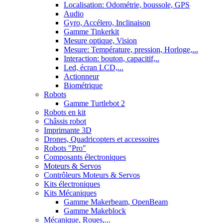
Localisation: Odométrie, boussole, GPS
Audio
Gyro, Accélero, Inclinaison
Gamme Tinkerkit
Mesure optique, Vision
Mesure: Température, pression, Horloge,...
Interaction: bouton, capacitif,..
Led, écran LCD,...
Actionneur
Biométrique
Robots
Gamme Turtlebot 2
Robots en kit
Châssis robot
Imprimante 3D
Drones, Quadricopters et accessoires
Robots "Pro"
Composants électroniques
Moteurs & Servos
Contrôleurs Moteurs & Servos
Kits électroniques
Kits Mécaniques
Gamme Makerbeam, OpenBeam
Gamme Makeblock
Mécanique, Roues,...