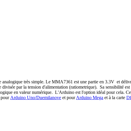
analogique très simple. Le MMA7361 est une partie en 3.3V et délivre 
ée divisée par la tension d'alimentation (ratiometrique). Sa sensibilité 
logique en valeur numérique. L'Arduino est l'option idéal pour cela. C
S pour
Arduino Uno/Duemilanove
et pour
Arduino Mega
et à la carte
Df