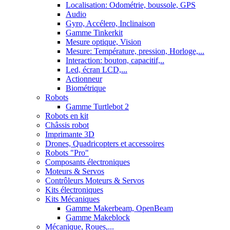
Localisation: Odométrie, boussole, GPS
Audio
Gyro, Accélero, Inclinaison
Gamme Tinkerkit
Mesure optique, Vision
Mesure: Température, pression, Horloge,...
Interaction: bouton, capacitif,..
Led, écran LCD,...
Actionneur
Biométrique
Robots
Gamme Turtlebot 2
Robots en kit
Châssis robot
Imprimante 3D
Drones, Quadricopters et accessoires
Robots "Pro"
Composants électroniques
Moteurs & Servos
Contrôleurs Moteurs & Servos
Kits électroniques
Kits Mécaniques
Gamme Makerbeam, OpenBeam
Gamme Makeblock
Mécanique, Roues,...