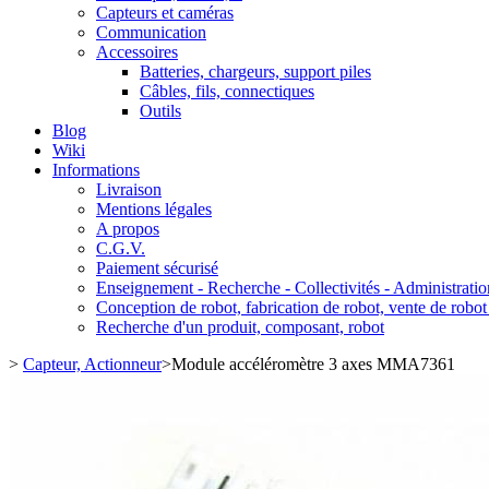
Capteurs et caméras
Communication
Accessoires
Batteries, chargeurs, support piles
Câbles, fils, connectiques
Outils
Blog
Wiki
Informations
Livraison
Mentions légales
A propos
C.G.V.
Paiement sécurisé
Enseignement - Recherche - Collectivités - Administratio
Conception de robot, fabrication de robot, vente de robot
Recherche d'un produit, composant, robot
>
Capteur, Actionneur
>
Module accéléromètre 3 axes MMA7361