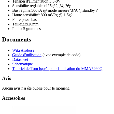
Tension d'alimentation:3.3-8V
Sensibilité réglable:±1?5g?2g?4g?6g
Bas régime:500?A @ mode mesure?3?A @standby ?
Haute sensibilité: 800 mV?g @ 1.5g?
Filtre passe bas
Taille:23x26mm
Poids: 5 grammes
Documents
Wiki Arobose
Guide d'utilisation
(avec exemple de code)
Datasheet
Schematique
Tutoriel de Tom Igoe's pour l'utilisation du MMA7260Q
Avis
Aucun avis n'a été publié pour le moment.
Accessoires