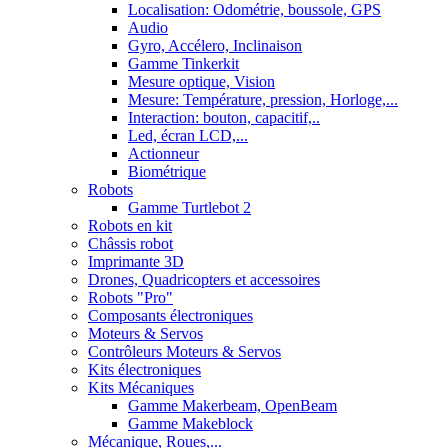
Localisation: Odométrie, boussole, GPS
Audio
Gyro, Accélero, Inclinaison
Gamme Tinkerkit
Mesure optique, Vision
Mesure: Température, pression, Horloge,...
Interaction: bouton, capacitif,..
Led, écran LCD,...
Actionneur
Biométrique
Robots
Gamme Turtlebot 2
Robots en kit
Châssis robot
Imprimante 3D
Drones, Quadricopters et accessoires
Robots "Pro"
Composants électroniques
Moteurs & Servos
Contrôleurs Moteurs & Servos
Kits électroniques
Kits Mécaniques
Gamme Makerbeam, OpenBeam
Gamme Makeblock
Mécanique, Roues,...