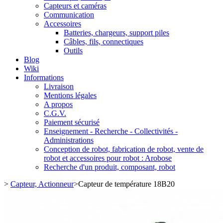
Capteurs et caméras
Communication
Accessoires
Batteries, chargeurs, support piles
Câbles, fils, connectiques
Outils
Blog
Wiki
Informations
Livraison
Mentions légales
A propos
C.G.V.
Paiement sécurisé
Enseignement - Recherche - Collectivités -
Administrations
Conception de robot, fabrication de robot, vente de
robot et accessoires pour robot : Arobose
Recherche d'un produit, composant, robot
>
Capteur, Actionneur
>
Capteur de température 18B20