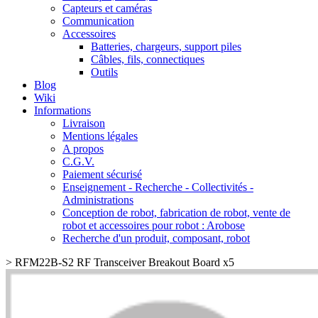
Capteurs et caméras
Communication
Accessoires
Batteries, chargeurs, support piles
Câbles, fils, connectiques
Outils
Blog
Wiki
Informations
Livraison
Mentions légales
A propos
C.G.V.
Paiement sécurisé
Enseignement - Recherche - Collectivités -
Administrations
Conception de robot, fabrication de robot, vente de
robot et accessoires pour robot : Arobose
Recherche d'un produit, composant, robot
>
RFM22B-S2 RF Transceiver Breakout Board x5