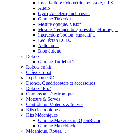
Localisation: Odométrie, boussole, GPS
Audio
Gyro, Accélero, Inclinaison
Gamme Tinkerkit
Mesure optique, Vision
Mesure: Température, pression, Horloge,...
Interaction: bouton, capacitif,..
Led, écran LCD,...
Actionneur
Biométrique
Robots
Gamme Turtlebot 2
Robots en kit
Châssis robot
Imprimante 3D
Drones, Quadricopters et accessoires
Robots "Pro"
Composants électroniques
Moteurs & Servos
Contrôleurs Moteurs & Servos
Kits électroniques
Kits Mécaniques
Gamme Makerbeam, OpenBeam
Gamme Makeblock
Mécanique, Roues,...