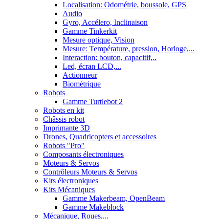
Localisation: Odométrie, boussole, GPS
Audio
Gyro, Accélero, Inclinaison
Gamme Tinkerkit
Mesure optique, Vision
Mesure: Température, pression, Horloge,...
Interaction: bouton, capacitif,..
Led, écran LCD,...
Actionneur
Biométrique
Robots
Gamme Turtlebot 2
Robots en kit
Châssis robot
Imprimante 3D
Drones, Quadricopters et accessoires
Robots "Pro"
Composants électroniques
Moteurs & Servos
Contrôleurs Moteurs & Servos
Kits électroniques
Kits Mécaniques
Gamme Makerbeam, OpenBeam
Gamme Makeblock
Mécanique, Roues,...