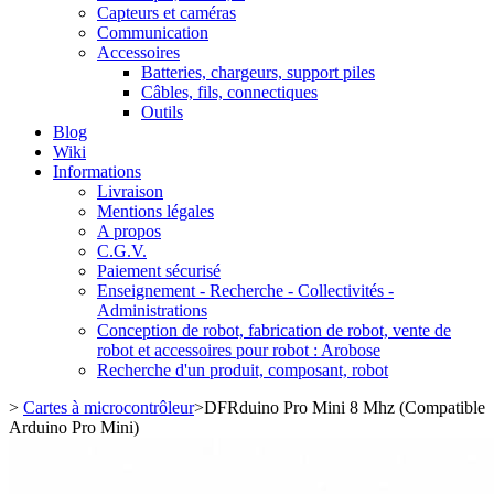
Capteurs et caméras
Communication
Accessoires
Batteries, chargeurs, support piles
Câbles, fils, connectiques
Outils
Blog
Wiki
Informations
Livraison
Mentions légales
A propos
C.G.V.
Paiement sécurisé
Enseignement - Recherche - Collectivités -
Administrations
Conception de robot, fabrication de robot, vente de
robot et accessoires pour robot : Arobose
Recherche d'un produit, composant, robot
>
Cartes à microcontrôleur
>
DFRduino Pro Mini 8 Mhz (Compatible
Arduino Pro Mini)