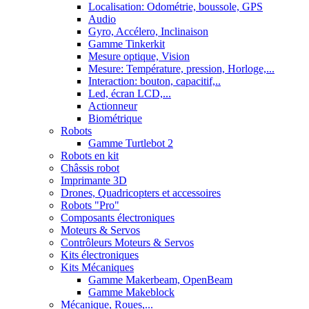
Localisation: Odométrie, boussole, GPS
Audio
Gyro, Accélero, Inclinaison
Gamme Tinkerkit
Mesure optique, Vision
Mesure: Température, pression, Horloge,...
Interaction: bouton, capacitif,..
Led, écran LCD,...
Actionneur
Biométrique
Robots
Gamme Turtlebot 2
Robots en kit
Châssis robot
Imprimante 3D
Drones, Quadricopters et accessoires
Robots "Pro"
Composants électroniques
Moteurs & Servos
Contrôleurs Moteurs & Servos
Kits électroniques
Kits Mécaniques
Gamme Makerbeam, OpenBeam
Gamme Makeblock
Mécanique, Roues,...