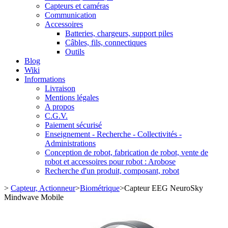
Capteurs et caméras
Communication
Accessoires
Batteries, chargeurs, support piles
Câbles, fils, connectiques
Outils
Blog
Wiki
Informations
Livraison
Mentions légales
A propos
C.G.V.
Paiement sécurisé
Enseignement - Recherche - Collectivités -
Administrations
Conception de robot, fabrication de robot, vente de
robot et accessoires pour robot : Arobose
Recherche d'un produit, composant, robot
>
Capteur, Actionneur
>
Biométrique
>
Capteur EEG NeuroSky
Mindwave Mobile