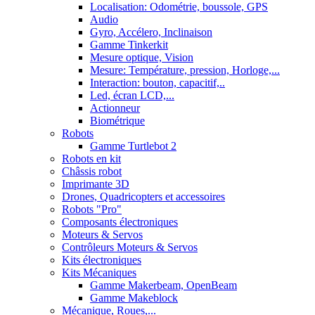
Localisation: Odométrie, boussole, GPS
Audio
Gyro, Accélero, Inclinaison
Gamme Tinkerkit
Mesure optique, Vision
Mesure: Température, pression, Horloge,...
Interaction: bouton, capacitif,..
Led, écran LCD,...
Actionneur
Biométrique
Robots
Gamme Turtlebot 2
Robots en kit
Châssis robot
Imprimante 3D
Drones, Quadricopters et accessoires
Robots "Pro"
Composants électroniques
Moteurs & Servos
Contrôleurs Moteurs & Servos
Kits électroniques
Kits Mécaniques
Gamme Makerbeam, OpenBeam
Gamme Makeblock
Mécanique, Roues,...