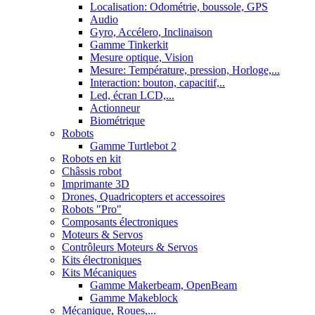
Localisation: Odométrie, boussole, GPS
Audio
Gyro, Accélero, Inclinaison
Gamme Tinkerkit
Mesure optique, Vision
Mesure: Température, pression, Horloge,...
Interaction: bouton, capacitif,..
Led, écran LCD,...
Actionneur
Biométrique
Robots
Gamme Turtlebot 2
Robots en kit
Châssis robot
Imprimante 3D
Drones, Quadricopters et accessoires
Robots "Pro"
Composants électroniques
Moteurs & Servos
Contrôleurs Moteurs & Servos
Kits électroniques
Kits Mécaniques
Gamme Makerbeam, OpenBeam
Gamme Makeblock
Mécanique, Roues,...