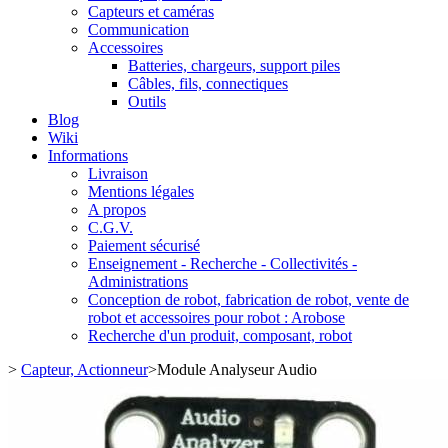
Capteurs et caméras
Communication
Accessoires
Batteries, chargeurs, support piles
Câbles, fils, connectiques
Outils
Blog
Wiki
Informations
Livraison
Mentions légales
A propos
C.G.V.
Paiement sécurisé
Enseignement - Recherche - Collectivités -
Administrations
Conception de robot, fabrication de robot, vente de
robot et accessoires pour robot : Arobose
Recherche d'un produit, composant, robot
>
Capteur, Actionneur
>
Module Analyseur Audio