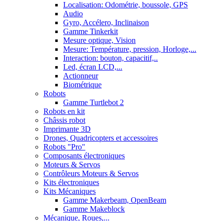
Localisation: Odométrie, boussole, GPS
Audio
Gyro, Accélero, Inclinaison
Gamme Tinkerkit
Mesure optique, Vision
Mesure: Température, pression, Horloge,...
Interaction: bouton, capacitif,..
Led, écran LCD,...
Actionneur
Biométrique
Robots
Gamme Turtlebot 2
Robots en kit
Châssis robot
Imprimante 3D
Drones, Quadricopters et accessoires
Robots "Pro"
Composants électroniques
Moteurs & Servos
Contrôleurs Moteurs & Servos
Kits électroniques
Kits Mécaniques
Gamme Makerbeam, OpenBeam
Gamme Makeblock
Mécanique, Roues,...