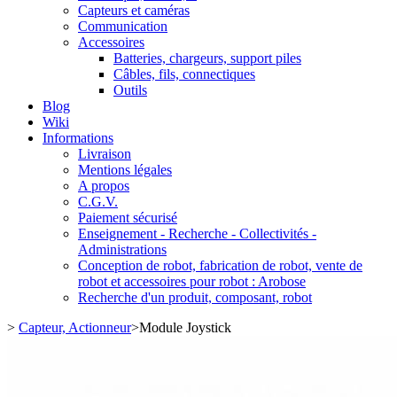
Capteurs et caméras
Communication
Accessoires
Batteries, chargeurs, support piles
Câbles, fils, connectiques
Outils
Blog
Wiki
Informations
Livraison
Mentions légales
A propos
C.G.V.
Paiement sécurisé
Enseignement - Recherche - Collectivités -
Administrations
Conception de robot, fabrication de robot, vente de
robot et accessoires pour robot : Arobose
Recherche d'un produit, composant, robot
>
Capteur, Actionneur
>
Module Joystick