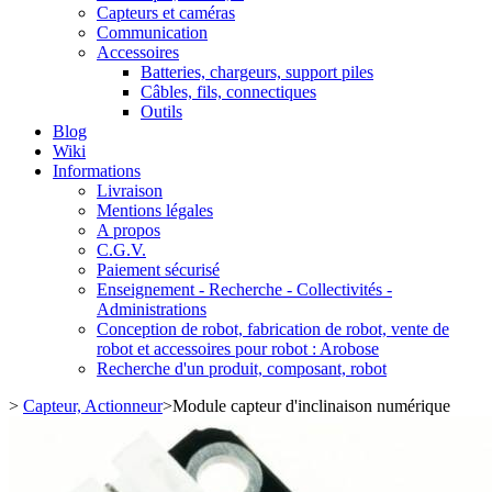
Capteurs et caméras
Communication
Accessoires
Batteries, chargeurs, support piles
Câbles, fils, connectiques
Outils
Blog
Wiki
Informations
Livraison
Mentions légales
A propos
C.G.V.
Paiement sécurisé
Enseignement - Recherche - Collectivités -
Administrations
Conception de robot, fabrication de robot, vente de
robot et accessoires pour robot : Arobose
Recherche d'un produit, composant, robot
>
Capteur, Actionneur
>
Module capteur d'inclinaison numérique