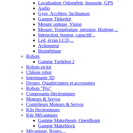
Localisation: Odométrie, boussole, GPS
Audio
Gyro, Accélero, Inclinaison
Gamme Tinkerkit
Mesure optique, Vision
Mesure: Température, pression, Horloge,...
Interaction: bouton, capacitif,..
Led, écran LCD,...
Actionneur
Biométrique
Robots
Gamme Turtlebot 2
Robots en kit
Châssis robot
Imprimante 3D
Drones, Quadricopters et accessoires
Robots "Pro"
Composants électroniques
Moteurs & Servos
Contrôleurs Moteurs & Servos
Kits électroniques
Kits Mécaniques
Gamme Makerbeam, OpenBeam
Gamme Makeblock
Mécanique, Roues,...