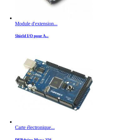
Module d'extension...
Shield I/O pour A...
Carte électronique...
DFRduino Mega 256...