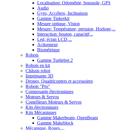
Localisation: Odométrie, boussole, GPS
Audio
Gyro, Accélero, Inclinaison
Gamme Tinkerkit
Mesure optique, Vision
Mesure: Température, pression, Horloge,...
Interaction: bouton, capacitif,..
Led, écran LCD,...
Actionneur
Biométrique
Robots
Gamme Turtlebot 2
Robots en kit
Châssis robot
Imprimante 3D
Drones, Quadricopters et accessoires
Robots "Pro"
Composants électroniques
Moteurs & Servos
Contrôleurs Moteurs & Servos
Kits électroniques
Kits Mécaniques
Gamme Makerbeam, OpenBeam
Gamme Makeblock
Mécanique, Roues,...