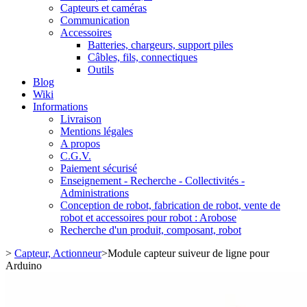
Capteurs et caméras
Communication
Accessoires
Batteries, chargeurs, support piles
Câbles, fils, connectiques
Outils
Blog
Wiki
Informations
Livraison
Mentions légales
A propos
C.G.V.
Paiement sécurisé
Enseignement - Recherche - Collectivités -
Administrations
Conception de robot, fabrication de robot, vente de
robot et accessoires pour robot : Arobose
Recherche d'un produit, composant, robot
>
Capteur, Actionneur
>
Module capteur suiveur de ligne pour
Arduino