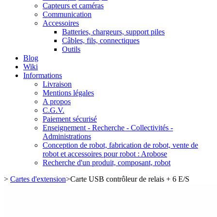
Capteurs et caméras
Communication
Accessoires
Batteries, chargeurs, support piles
Câbles, fils, connectiques
Outils
Blog
Wiki
Informations
Livraison
Mentions légales
A propos
C.G.V.
Paiement sécurisé
Enseignement - Recherche - Collectivités -
Administrations
Conception de robot, fabrication de robot, vente de
robot et accessoires pour robot : Arobose
Recherche d'un produit, composant, robot
>
Cartes d'extension
>
Carte USB contrôleur de relais + 6 E/S