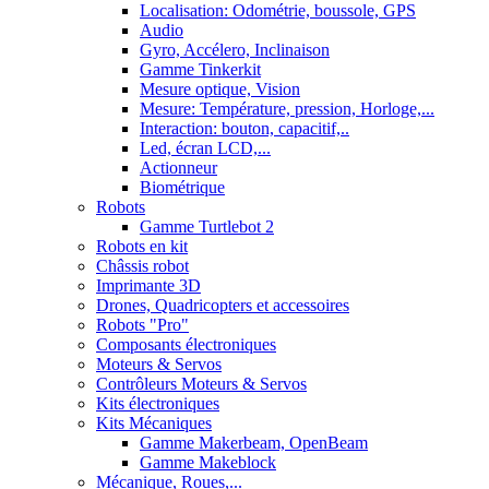
Localisation: Odométrie, boussole, GPS
Audio
Gyro, Accélero, Inclinaison
Gamme Tinkerkit
Mesure optique, Vision
Mesure: Température, pression, Horloge,...
Interaction: bouton, capacitif,..
Led, écran LCD,...
Actionneur
Biométrique
Robots
Gamme Turtlebot 2
Robots en kit
Châssis robot
Imprimante 3D
Drones, Quadricopters et accessoires
Robots "Pro"
Composants électroniques
Moteurs & Servos
Contrôleurs Moteurs & Servos
Kits électroniques
Kits Mécaniques
Gamme Makerbeam, OpenBeam
Gamme Makeblock
Mécanique, Roues,...