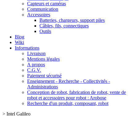
Capteurs et caméras
Communication
Accessoires
Batteries, chargeurs, support piles
Câbles, fils, connectiques
Outils
Blog
Wiki
Informations
Livraison
Mentions légales
A propos
C.G.V.
Paiement sécurisé
Enseignement - Recherche - Collectivités -
Administrations
Conception de robot, fabrication de robot, vente de
robot et accessoires pour robot : Arobose
Recherche d'un produit, composant, robot
>
Intel Galileo