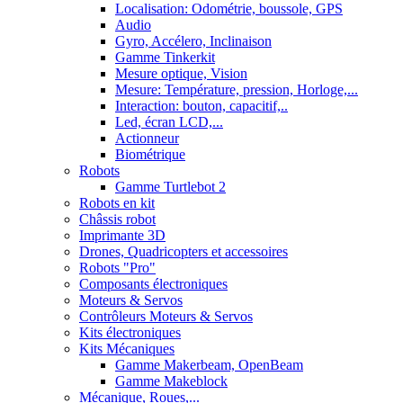
Localisation: Odométrie, boussole, GPS
Audio
Gyro, Accélero, Inclinaison
Gamme Tinkerkit
Mesure optique, Vision
Mesure: Température, pression, Horloge,...
Interaction: bouton, capacitif,..
Led, écran LCD,...
Actionneur
Biométrique
Robots
Gamme Turtlebot 2
Robots en kit
Châssis robot
Imprimante 3D
Drones, Quadricopters et accessoires
Robots "Pro"
Composants électroniques
Moteurs & Servos
Contrôleurs Moteurs & Servos
Kits électroniques
Kits Mécaniques
Gamme Makerbeam, OpenBeam
Gamme Makeblock
Mécanique, Roues,...