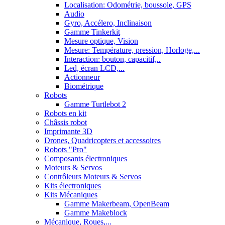
Localisation: Odométrie, boussole, GPS
Audio
Gyro, Accélero, Inclinaison
Gamme Tinkerkit
Mesure optique, Vision
Mesure: Température, pression, Horloge,...
Interaction: bouton, capacitif,..
Led, écran LCD,...
Actionneur
Biométrique
Robots
Gamme Turtlebot 2
Robots en kit
Châssis robot
Imprimante 3D
Drones, Quadricopters et accessoires
Robots "Pro"
Composants électroniques
Moteurs & Servos
Contrôleurs Moteurs & Servos
Kits électroniques
Kits Mécaniques
Gamme Makerbeam, OpenBeam
Gamme Makeblock
Mécanique, Roues,...