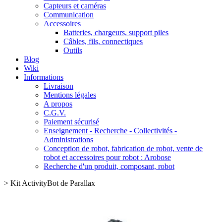
Capteurs et caméras
Communication
Accessoires
Batteries, chargeurs, support piles
Câbles, fils, connectiques
Outils
Blog
Wiki
Informations
Livraison
Mentions légales
A propos
C.G.V.
Paiement sécurisé
Enseignement - Recherche - Collectivités -
Administrations
Conception de robot, fabrication de robot, vente de
robot et accessoires pour robot : Arobose
Recherche d'un produit, composant, robot
>
Kit ActivityBot de Parallax