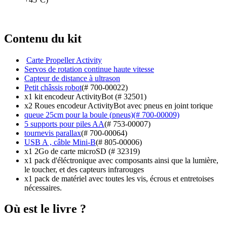
Contenu du kit
Carte Propeller Activity
Servos de rotation continue haute vitesse
Capteur de distance à ultrason
Petit châssis robot
(# 700-00022)
x1 kit encodeur ActivityBot (# 32501)
x2 Roues encodeur ActivityBot avec pneus en joint torique
queue 25cm pour la boule (pneus)(# 700-00009)
5 supports pour piles AA
(# 753-00007)
tournevis parallax
(# 700-00064)
USB A , câble Mini-B
(# 805-00006)
x1 2Go de carte microSD (# 32319)
x1 pack d'éléctronique avec composants ainsi que la lumière,
le toucher, et des capteurs infrarouges
x1 pack de matériel avec toutes les vis, écrous et entretoises
nécessaires.
Où est le livre ?