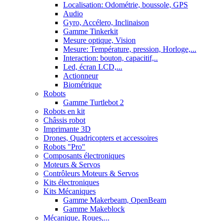
Localisation: Odométrie, boussole, GPS
Audio
Gyro, Accélero, Inclinaison
Gamme Tinkerkit
Mesure optique, Vision
Mesure: Température, pression, Horloge,...
Interaction: bouton, capacitif,..
Led, écran LCD,...
Actionneur
Biométrique
Robots
Gamme Turtlebot 2
Robots en kit
Châssis robot
Imprimante 3D
Drones, Quadricopters et accessoires
Robots "Pro"
Composants électroniques
Moteurs & Servos
Contrôleurs Moteurs & Servos
Kits électroniques
Kits Mécaniques
Gamme Makerbeam, OpenBeam
Gamme Makeblock
Mécanique, Roues,...