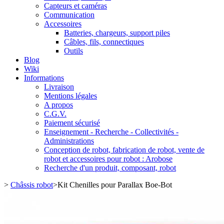
Capteurs et caméras
Communication
Accessoires
Batteries, chargeurs, support piles
Câbles, fils, connectiques
Outils
Blog
Wiki
Informations
Livraison
Mentions légales
A propos
C.G.V.
Paiement sécurisé
Enseignement - Recherche - Collectivités -
Administrations
Conception de robot, fabrication de robot, vente de
robot et accessoires pour robot : Arobose
Recherche d'un produit, composant, robot
>
Châssis robot
>
Kit Chenilles pour Parallax Boe-Bot