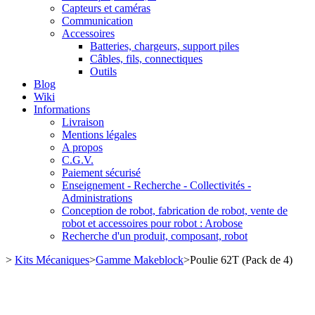
Capteurs et caméras
Communication
Accessoires
Batteries, chargeurs, support piles
Câbles, fils, connectiques
Outils
Blog
Wiki
Informations
Livraison
Mentions légales
A propos
C.G.V.
Paiement sécurisé
Enseignement - Recherche - Collectivités -
Administrations
Conception de robot, fabrication de robot, vente de
robot et accessoires pour robot : Arobose
Recherche d'un produit, composant, robot
>
Kits Mécaniques
>
Gamme Makeblock
>
Poulie 62T (Pack de 4)