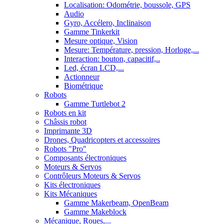
Localisation: Odométrie, boussole, GPS
Audio
Gyro, Accélero, Inclinaison
Gamme Tinkerkit
Mesure optique, Vision
Mesure: Température, pression, Horloge,...
Interaction: bouton, capacitif,..
Led, écran LCD,...
Actionneur
Biométrique
Robots
Gamme Turtlebot 2
Robots en kit
Châssis robot
Imprimante 3D
Drones, Quadricopters et accessoires
Robots "Pro"
Composants électroniques
Moteurs & Servos
Contrôleurs Moteurs & Servos
Kits électroniques
Kits Mécaniques
Gamme Makerbeam, OpenBeam
Gamme Makeblock
Mécanique, Roues,...