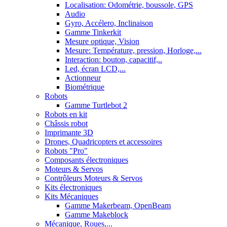
Localisation: Odométrie, boussole, GPS
Audio
Gyro, Accélero, Inclinaison
Gamme Tinkerkit
Mesure optique, Vision
Mesure: Température, pression, Horloge,...
Interaction: bouton, capacitif,..
Led, écran LCD,...
Actionneur
Biométrique
Robots
Gamme Turtlebot 2
Robots en kit
Châssis robot
Imprimante 3D
Drones, Quadricopters et accessoires
Robots "Pro"
Composants électroniques
Moteurs & Servos
Contrôleurs Moteurs & Servos
Kits électroniques
Kits Mécaniques
Gamme Makerbeam, OpenBeam
Gamme Makeblock
Mécanique, Roues,...