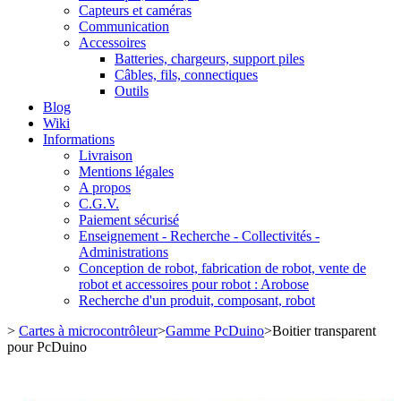
Capteurs et caméras
Communication
Accessoires
Batteries, chargeurs, support piles
Câbles, fils, connectiques
Outils
Blog
Wiki
Informations
Livraison
Mentions légales
A propos
C.G.V.
Paiement sécurisé
Enseignement - Recherche - Collectivités -
Administrations
Conception de robot, fabrication de robot, vente de
robot et accessoires pour robot : Arobose
Recherche d'un produit, composant, robot
>
Cartes à microcontrôleur
>
Gamme PcDuino
>
Boitier transparent
pour PcDuino