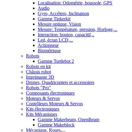
Localisation: Odométrie, boussole, GPS
Audio
Gyro, Accélero, Inclinaison
Gamme Tinkerkit
Mesure optique, Vision
Mesure: Température, pression, Horloge,...
Interaction: bouton, capacitif,..
Led, écran LCD,...
Actionneur
Biométrique
Robots
Gamme Turtlebot 2
Robots en kit
Châssis robot
Imprimante 3D
Drones, Quadricopters et accessoires
Robots "Pro"
Composants électroniques
Moteurs & Servos
Contrôleurs Moteurs & Servos
Kits électroniques
Kits Mécaniques
Gamme Makerbeam, OpenBeam
Gamme Makeblock
Mécanique, Roues,...