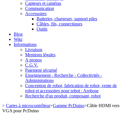
Capteurs et caméras
Communication
Accessoires
Batteries, chargeurs, support piles
Câbles, fils, connectiques
Outils
Blog
Wiki
Informations
Livraison
Mentions légales
A propos
C.G.V.
Paiement sécurisé
Enseignement - Recherche - Collectivités -
Administrations
Conception de robot, fabrication de robot, vente de
robot et accessoires pour robot : Arobose
Recherche d'un produit, composant, robot
>
Cartes à microcontrôleur
>
Gamme PcDuino
>
Câble HDMI vers
VGA pour PcDuino