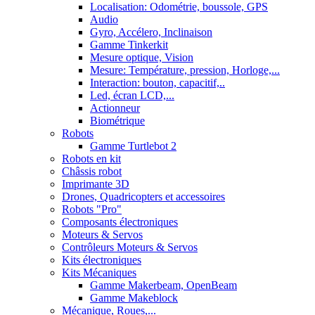
Localisation: Odométrie, boussole, GPS
Audio
Gyro, Accélero, Inclinaison
Gamme Tinkerkit
Mesure optique, Vision
Mesure: Température, pression, Horloge,...
Interaction: bouton, capacitif,..
Led, écran LCD,...
Actionneur
Biométrique
Robots
Gamme Turtlebot 2
Robots en kit
Châssis robot
Imprimante 3D
Drones, Quadricopters et accessoires
Robots "Pro"
Composants électroniques
Moteurs & Servos
Contrôleurs Moteurs & Servos
Kits électroniques
Kits Mécaniques
Gamme Makerbeam, OpenBeam
Gamme Makeblock
Mécanique, Roues,...