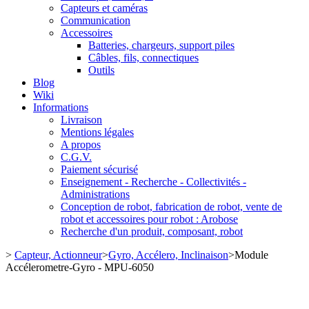
Capteurs et caméras
Communication
Accessoires
Batteries, chargeurs, support piles
Câbles, fils, connectiques
Outils
Blog
Wiki
Informations
Livraison
Mentions légales
A propos
C.G.V.
Paiement sécurisé
Enseignement - Recherche - Collectivités -
Administrations
Conception de robot, fabrication de robot, vente de
robot et accessoires pour robot : Arobose
Recherche d'un produit, composant, robot
>
Capteur, Actionneur
>
Gyro, Accélero, Inclinaison
>
Module
Accélerometre-Gyro - MPU-6050