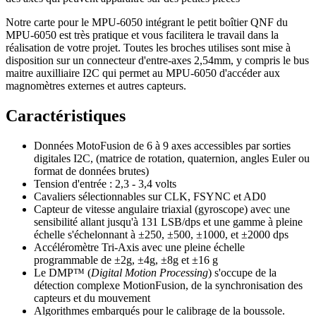
Notre carte pour le MPU-6050 intégrant le petit boîtier QNF du
MPU-6050 est très pratique et vous facilitera le travail dans la
réalisation de votre projet. Toutes les broches utilises sont mise à
disposition sur un connecteur d'entre-axes 2,54mm, y compris le bus
maitre auxilliaire I2C qui permet au MPU-6050 d'accéder aux
magnomètres externes et autres capteurs.
Caractéristiques
Données MotoFusion de 6 à 9 axes accessibles par sorties
digitales I2C, (matrice de rotation, quaternion, angles Euler ou
format de données brutes)
Tension d'entrée : 2,3 - 3,4 volts
Cavaliers sélectionnables sur CLK, FSYNC et AD0
Capteur de vitesse angulaire triaxial (gyroscope) avec une
sensibilité allant jusqu'à 131 LSB/dps et une gamme à pleine
échelle s'échelonnant à ±250, ±500, ±1000, et ±2000 dps
Accéléromètre Tri-Axis avec une pleine échelle
programmable de ±2g, ±4g, ±8g et ±16 g
Le DMP™ (
Digital Motion Processing
) s'occupe de la
détection complexe MotionFusion, de la synchronisation des
capteurs et du mouvement
Algorithmes embarqués pour le calibrage de la boussole.