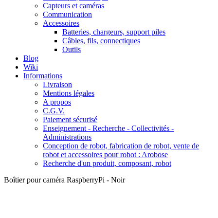
Capteurs et caméras
Communication
Accessoires
Batteries, chargeurs, support piles
Câbles, fils, connectiques
Outils
Blog
Wiki
Informations
Livraison
Mentions légales
A propos
C.G.V.
Paiement sécurisé
Enseignement - Recherche - Collectivités -
Administrations
Conception de robot, fabrication de robot, vente de
robot et accessoires pour robot : Arobose
Recherche d'un produit, composant, robot
Boîtier pour caméra RaspberryPi - Noir