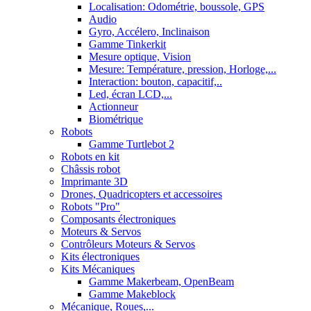
Localisation: Odométrie, boussole, GPS
Audio
Gyro, Accélero, Inclinaison
Gamme Tinkerkit
Mesure optique, Vision
Mesure: Température, pression, Horloge,...
Interaction: bouton, capacitif,..
Led, écran LCD,...
Actionneur
Biométrique
Robots
Gamme Turtlebot 2
Robots en kit
Châssis robot
Imprimante 3D
Drones, Quadricopters et accessoires
Robots "Pro"
Composants électroniques
Moteurs & Servos
Contrôleurs Moteurs & Servos
Kits électroniques
Kits Mécaniques
Gamme Makerbeam, OpenBeam
Gamme Makeblock
Mécanique, Roues,...