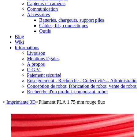
Capteurs et caméras
Communication
Accessoires
Batteries, chargeurs, support piles
Câbles, fils, connectiques
Outils
Blog
Wiki
Informations
Livraison
Mentions légales
A propos
C.G.V.
Paiement sécurisé
Enseignement - Recherche - Collectivités - Administratio
Conception de robot, fabrication de robot, vente de robot
Recherche d'un produit, composant, robot
>
Imprimante 3D
>
Filament PLA 1.75 mm rouge fluo