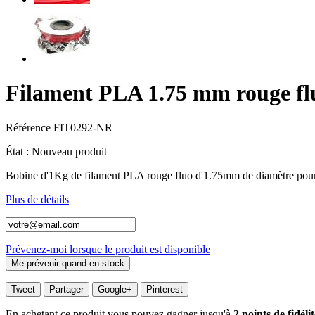
Filament PLA 1.75 mm rouge fl
Référence
FIT0292-NR
État :
Nouveau produit
Bobine d'1Kg de filament PLA rouge fluo d'1.75mm de diamètre pour
Plus de détails
Prévenez-moi lorsque le produit est disponible
Tweet
Partager
Google+
Pinterest
En achetant ce produit vous pouvez gagner jusqu'à
2
points de fidélit