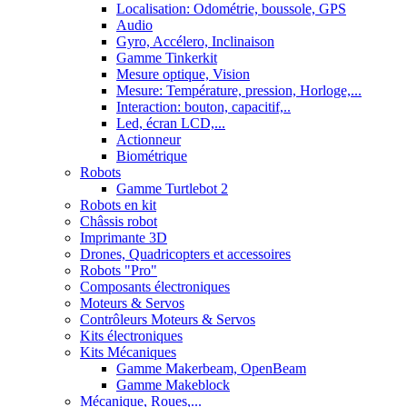
Localisation: Odométrie, boussole, GPS
Audio
Gyro, Accélero, Inclinaison
Gamme Tinkerkit
Mesure optique, Vision
Mesure: Température, pression, Horloge,...
Interaction: bouton, capacitif,..
Led, écran LCD,...
Actionneur
Biométrique
Robots
Gamme Turtlebot 2
Robots en kit
Châssis robot
Imprimante 3D
Drones, Quadricopters et accessoires
Robots "Pro"
Composants électroniques
Moteurs & Servos
Contrôleurs Moteurs & Servos
Kits électroniques
Kits Mécaniques
Gamme Makerbeam, OpenBeam
Gamme Makeblock
Mécanique, Roues,...