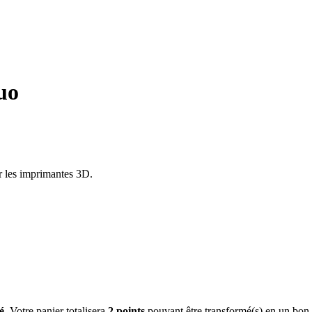
uo
 les imprimantes 3D.
é
. Votre panier totalisera
2
points
pouvant être transformé(s) en un bon