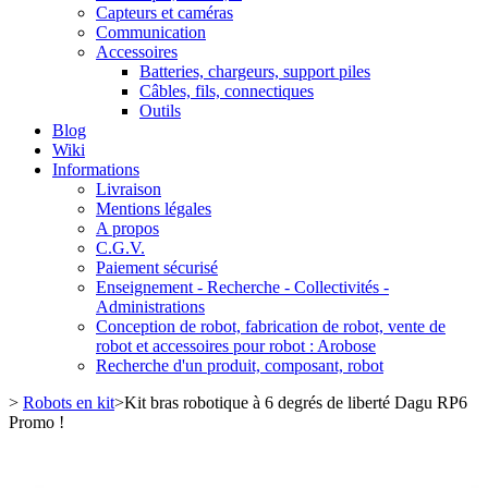
Capteurs et caméras
Communication
Accessoires
Batteries, chargeurs, support piles
Câbles, fils, connectiques
Outils
Blog
Wiki
Informations
Livraison
Mentions légales
A propos
C.G.V.
Paiement sécurisé
Enseignement - Recherche - Collectivités -
Administrations
Conception de robot, fabrication de robot, vente de
robot et accessoires pour robot : Arobose
Recherche d'un produit, composant, robot
>
Robots en kit
>
Kit bras robotique à 6 degrés de liberté Dagu RP6
Promo !