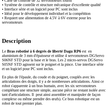
•
Carte de contrôle de 32 servomoteurs fourni
• Système de contrôle et structure mécanique d'excellente qualité
• Interface série et un logiciel pour PC sont inclus
• Idéal pour le développement individuel et la compétition
• Requiert
une alimentation de 4.5V à 6V externe pour les
servomoteurs
Description
Le
Bras robotisé à 6 degrés de liberté Dagu RP6
est en
aluminium de 3 mm d'épaisseur et utilise 4 servomoteurs DGServo
S06NF STD pour la base et le bras. Les 2 micro-servos DGServo
S05NF STD agissent sur le poignet et la pince. Une interface série
et un logiciel pour PC sont inclus.
En plus de l'épaule, du coude et du poignet, couplés avec les
articulations des doigts, il y a de nombreuses articulations. Ainsi ce
robot s'apparente à un bras humain, avec les six servomoteurs
complétant une structure simple, aucune pièce ne restant isolée avec
tant d'articulations. Il peut ainsi assembler et manipuler de façon
complexe ou même prendre des œufs). Ce bras robotique est un
robot de tout premier plan.