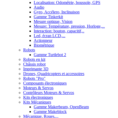
Localisation: Odométrie, boussole, GPS
Audio
Gyro, Accélero, Inclinaison
Gamme Tinkerkit
Mesure optique, Vision
Mesure: Température, pression, Horloge,...
Interaction: bouton, capacitif,..
Led, écran LCD,...
Actionneur
Biométrique
Robots
Gamme Turtlebot 2
Robots en kit
Châssis robot
Imprimante 3D
Drones, Quadricopters et accessoires
Robots "Pro"
Composants électroniques
Moteurs & Servos
Contrôleurs Moteurs & Servos
Kits électroniques
Kits Mécaniques
Gamme Makerbeam, OpenBeam
Gamme Makeblock
Mécanique, Roues,...