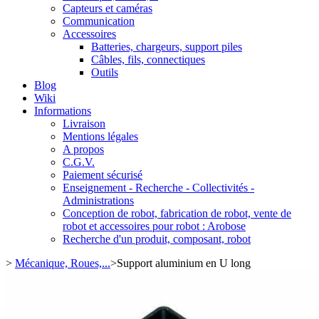
Capteurs et caméras
Communication
Accessoires
Batteries, chargeurs, support piles
Câbles, fils, connectiques
Outils
Blog
Wiki
Informations
Livraison
Mentions légales
A propos
C.G.V.
Paiement sécurisé
Enseignement - Recherche - Collectivités -
Administrations
Conception de robot, fabrication de robot, vente de
robot et accessoires pour robot : Arobose
Recherche d'un produit, composant, robot
>
Mécanique, Roues,...
>
Support aluminium en U long