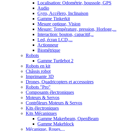
Localisation: Odométrie, boussole, GPS
Audio
Gyro, Accélero, Inclinaison
Gamme Tinkerkit
Mesure optique, Vision
Mesure: Température, pression, Horloge,...
Interaction: bouton, capacitif,..
Led, écran LCD,...
Actionneur
Biométrique
Robots
Gamme Turtlebot 2
Robots en kit
Châssis robot
Imprimante 3D
Drones, Quadricopters et accessoires
Robots "Pro"
Composants électroniques
Moteurs & Servos
Contrôleurs Moteurs & Servos
Kits électroniques
Kits Mécaniques
Gamme Makerbeam, OpenBeam
Gamme Makeblock
Mécanique, Roues,...