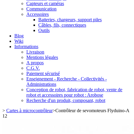
Capteurs et caméras
Communication
Accessoires
Batteries, chargeurs, support piles
Câbles, fils, connectiques
Outils
Blog
Wiki
Informations
Livraison
Mentions légales
A propos
C.G.V.
Paiement sécurisé
Enseignement - Recherche - Collectivités -
Administrations
Conception de robot, fabrication de robot, vente de
robot et accessoires pour robot : Arobose
Recherche d'un produit, composant, robot
>
Cartes à microcontrôleur
>
Contrôleur de sevomoteurs Flyduino-A
12