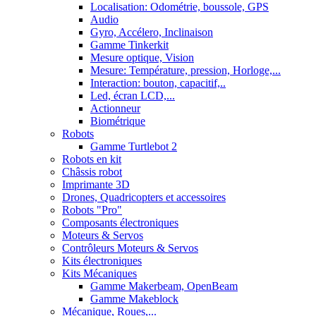
Localisation: Odométrie, boussole, GPS
Audio
Gyro, Accélero, Inclinaison
Gamme Tinkerkit
Mesure optique, Vision
Mesure: Température, pression, Horloge,...
Interaction: bouton, capacitif,..
Led, écran LCD,...
Actionneur
Biométrique
Robots
Gamme Turtlebot 2
Robots en kit
Châssis robot
Imprimante 3D
Drones, Quadricopters et accessoires
Robots "Pro"
Composants électroniques
Moteurs & Servos
Contrôleurs Moteurs & Servos
Kits électroniques
Kits Mécaniques
Gamme Makerbeam, OpenBeam
Gamme Makeblock
Mécanique, Roues,...