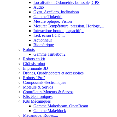
Localisation: Odométrie, boussole, GPS
Audio
Gyro, Accélero, Inclinaison
Gamme Tinkerkit
Mesure optique, Vision
Mesure: Température, pression, Horloge,...
Interaction: bouton, capacitif,..
Led, écran LCD,...
Actionneur
Biométrique
Robots
Gamme Turtlebot 2
Robots en kit
Châssis robot
Imprimante 3D
Drones, Quadricopters et accessoires
Robots "Pro"
Composants électroniques
Moteurs & Servos
Contrôleurs Moteurs & Servos
Kits électroniques
Kits Mécaniques
Gamme Makerbeam, OpenBeam
Gamme Makeblock
Mécanique, Roues,...