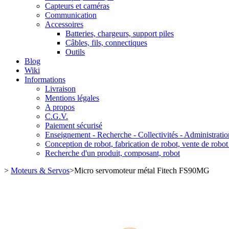
Capteurs et caméras
Communication
Accessoires
Batteries, chargeurs, support piles
Câbles, fils, connectiques
Outils
Blog
Wiki
Informations
Livraison
Mentions légales
A propos
C.G.V.
Paiement sécurisé
Enseignement - Recherche - Collectivités - Administratio
Conception de robot, fabrication de robot, vente de robot
Recherche d'un produit, composant, robot
>
Moteurs & Servos
>
Micro servomoteur métal Fitech FS90MG