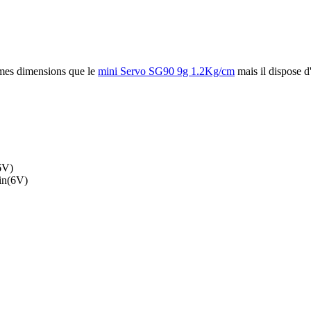
mes dimensions que le
mini Servo SG90 9g 1.2Kg/cm
mais il dispose d
6V)
.in(6V)