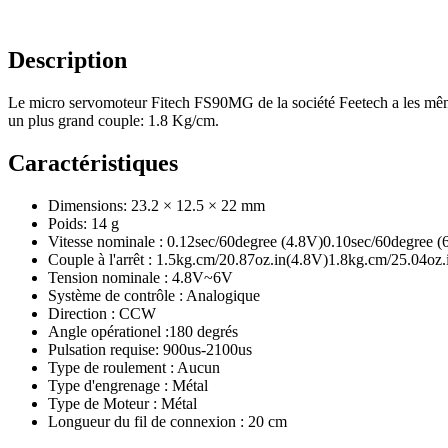
Description
Le micro servomoteur Fitech FS90MG de la société Feetech a les mê
un plus grand couple: 1.8 Kg/cm.
Caractéristiques
Dimensions: 23.2 × 12.5 × 22 mm
Poids: 14 g
Vitesse nominale : 0.12sec/60degree (4.8V)0.10sec/60degree (
Couple à l'arrêt : 1.5kg.cm/20.87oz.in(4.8V)1.8kg.cm/25.04oz
Tension nominale : 4.8V~6V
Système de contrôle : Analogique
Direction : CCW
Angle opérationel :180 degrés
Pulsation requise: 900us-2100us
Type de roulement : Aucun
Type d'engrenage : Métal
Type de Moteur : Métal
Longueur du fil de connexion : 20 cm