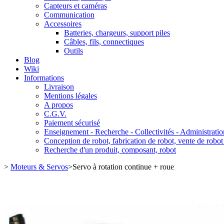
Capteurs et caméras
Communication
Accessoires
Batteries, chargeurs, support piles
Câbles, fils, connectiques
Outils
Blog
Wiki
Informations
Livraison
Mentions légales
A propos
C.G.V.
Paiement sécurisé
Enseignement - Recherche - Collectivités - Administratio
Conception de robot, fabrication de robot, vente de robot
Recherche d'un produit, composant, robot
>
Moteurs & Servos
>
Servo à rotation continue + roue