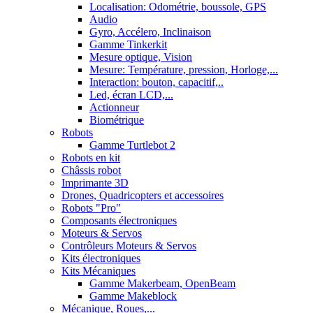
Localisation: Odométrie, boussole, GPS
Audio
Gyro, Accélero, Inclinaison
Gamme Tinkerkit
Mesure optique, Vision
Mesure: Température, pression, Horloge,...
Interaction: bouton, capacitif,..
Led, écran LCD,...
Actionneur
Biométrique
Robots
Gamme Turtlebot 2
Robots en kit
Châssis robot
Imprimante 3D
Drones, Quadricopters et accessoires
Robots "Pro"
Composants électroniques
Moteurs & Servos
Contrôleurs Moteurs & Servos
Kits électroniques
Kits Mécaniques
Gamme Makerbeam, OpenBeam
Gamme Makeblock
Mécanique, Roues,...