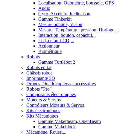
Localisation: Odométrie, boussole, GPS
Audio
Gyro, Accélero, Inclinaison
Gamme Tinkerkit
Mesure optique, Vision
Mesure: Température, pression, Horloge,...
Interaction: bouton, capacitif,..
Led, écran LCD,...
Actionneur
Biométrique
Robots
Gamme Turtlebot 2
Robots en kit
Châssis robot
Imprimante 3D
Drones, Quadricopters et accessoires
Robots "Pro"
Composants électroniques
Moteurs & Servos
Contrôleurs Moteurs & Servos
Kits électroniques
Kits Mécaniques
Gamme Makerbeam, OpenBeam
Gamme Makeblock
Mécanique, Roues,...