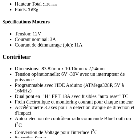
Hauteur Total :
130mm
Poids:
3.6Kg
Spécifications Moteurs
Tension: 12V
Courant nominal: 3A
Courant de démmarrage (pic): 11A
Contrôleur
Dimensions: 83.82mm x 10.16mm x 2,54mm
Tension opérationnelle: 6V -30V avec un interrupteur de
puissance
Programmable avec l'IDE Arduino (ATMega328P, 5V à
16MHz)
Dual pont en "H" FET 18A avec fusibles "auto-reset" TC
Frein électronique et monitoring courant pour chaque moteur
Accéléromètre 3-axes pour la detection d'angle de direction et
d'impact
Auto-detection de contrôleur radiocommande BlueTooth ou
2
I
C
2
Conversion de Voltage pour l'interface I
C
6x sorties Servo