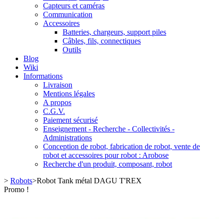
Capteurs et caméras
Communication
Accessoires
Batteries, chargeurs, support piles
Câbles, fils, connectiques
Outils
Blog
Wiki
Informations
Livraison
Mentions légales
A propos
C.G.V.
Paiement sécurisé
Enseignement - Recherche - Collectivités -
Administrations
Conception de robot, fabrication de robot, vente de
robot et accessoires pour robot : Arobose
Recherche d'un produit, composant, robot
>
Robots
>
Robot Tank métal DAGU T'REX
Promo !