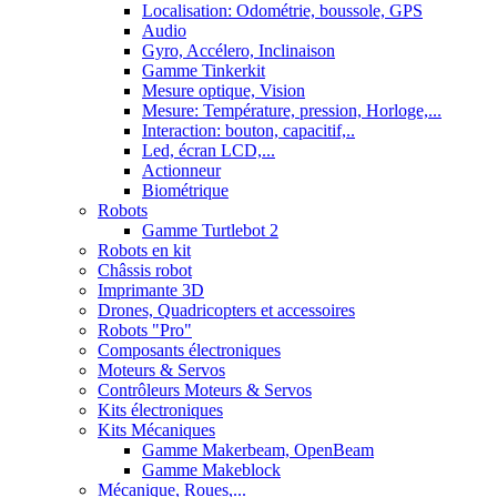
Localisation: Odométrie, boussole, GPS
Audio
Gyro, Accélero, Inclinaison
Gamme Tinkerkit
Mesure optique, Vision
Mesure: Température, pression, Horloge,...
Interaction: bouton, capacitif,..
Led, écran LCD,...
Actionneur
Biométrique
Robots
Gamme Turtlebot 2
Robots en kit
Châssis robot
Imprimante 3D
Drones, Quadricopters et accessoires
Robots "Pro"
Composants électroniques
Moteurs & Servos
Contrôleurs Moteurs & Servos
Kits électroniques
Kits Mécaniques
Gamme Makerbeam, OpenBeam
Gamme Makeblock
Mécanique, Roues,...