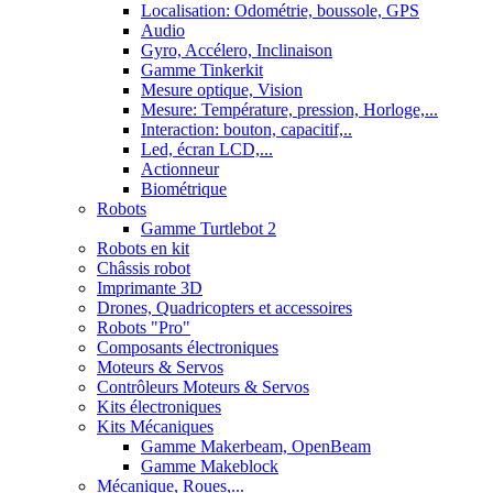
Localisation: Odométrie, boussole, GPS
Audio
Gyro, Accélero, Inclinaison
Gamme Tinkerkit
Mesure optique, Vision
Mesure: Température, pression, Horloge,...
Interaction: bouton, capacitif,..
Led, écran LCD,...
Actionneur
Biométrique
Robots
Gamme Turtlebot 2
Robots en kit
Châssis robot
Imprimante 3D
Drones, Quadricopters et accessoires
Robots "Pro"
Composants électroniques
Moteurs & Servos
Contrôleurs Moteurs & Servos
Kits électroniques
Kits Mécaniques
Gamme Makerbeam, OpenBeam
Gamme Makeblock
Mécanique, Roues,...