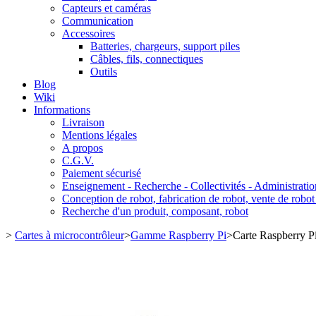
Capteurs et caméras
Communication
Accessoires
Batteries, chargeurs, support piles
Câbles, fils, connectiques
Outils
Blog
Wiki
Informations
Livraison
Mentions légales
A propos
C.G.V.
Paiement sécurisé
Enseignement - Recherche - Collectivités - Administratio
Conception de robot, fabrication de robot, vente de robot
Recherche d'un produit, composant, robot
>
Cartes à microcontrôleur
>
Gamme Raspberry Pi
>
Carte Raspberry 