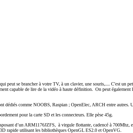
ui peut se brancher à votre TV, à un clavier, une souris,.... C'est un p
ement capable de lire de la vidéo à haute définition. On peut également
ui sont dédiés comme NOOBS, Raspian ; OpenElec, ARCH entre autres. U
ement pour la carte SD et les connecteurs. Elle pèse 45g.
sant d’un ARM1176JZFS, à virgule flottante, cadencé à 700Mhz, et 
au 3D rapide utilisant les bibliothèques OpenGL ES2.0 et OpenVG.