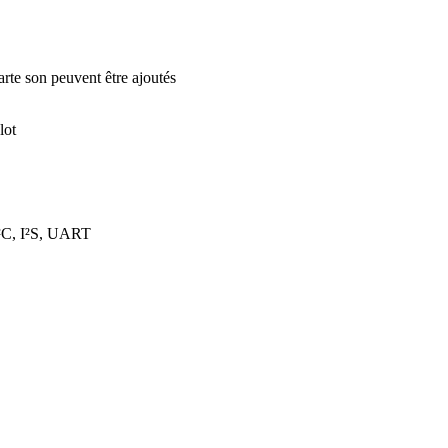
te son peuvent être ajoutés
lot
I²C, I²S, UART