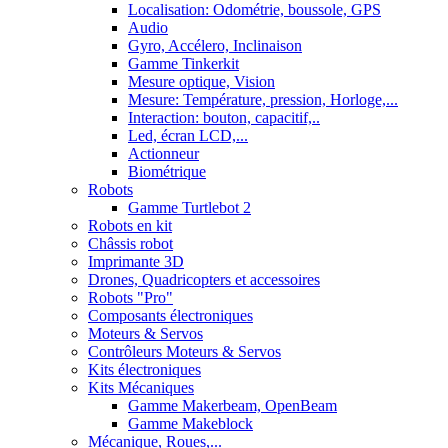
Localisation: Odométrie, boussole, GPS
Audio
Gyro, Accélero, Inclinaison
Gamme Tinkerkit
Mesure optique, Vision
Mesure: Température, pression, Horloge,...
Interaction: bouton, capacitif,..
Led, écran LCD,...
Actionneur
Biométrique
Robots
Gamme Turtlebot 2
Robots en kit
Châssis robot
Imprimante 3D
Drones, Quadricopters et accessoires
Robots "Pro"
Composants électroniques
Moteurs & Servos
Contrôleurs Moteurs & Servos
Kits électroniques
Kits Mécaniques
Gamme Makerbeam, OpenBeam
Gamme Makeblock
Mécanique, Roues,...