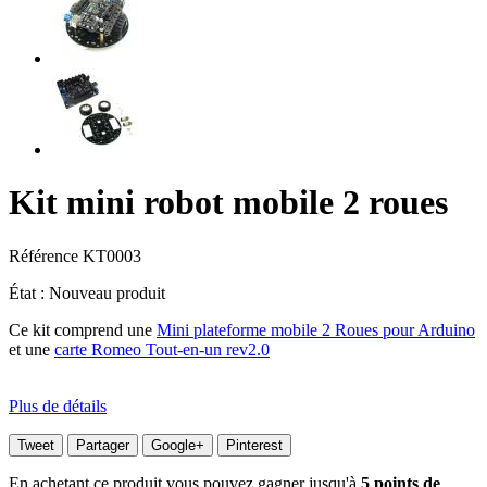
Kit mini robot mobile 2 roues
Référence
KT0003
État :
Nouveau produit
Ce kit comprend une
Mini plateforme mobile 2 Roues pour Arduino
et une
carte Romeo Tout-en-un rev2.0
Plus de détails
Tweet
Partager
Google+
Pinterest
En achetant ce produit vous pouvez gagner jusqu'à
5
points de