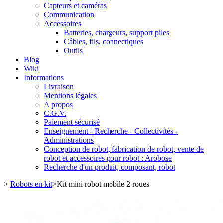
Capteurs et caméras
Communication
Accessoires
Batteries, chargeurs, support piles
Câbles, fils, connectiques
Outils
Blog
Wiki
Informations
Livraison
Mentions légales
A propos
C.G.V.
Paiement sécurisé
Enseignement - Recherche - Collectivités -
Administrations
Conception de robot, fabrication de robot, vente de
robot et accessoires pour robot : Arobose
Recherche d'un produit, composant, robot
>
Robots en kit
>
Kit mini robot mobile 2 roues