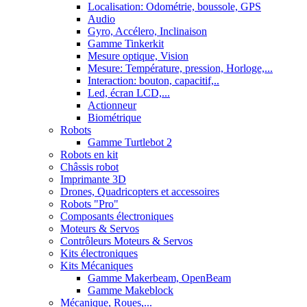
Localisation: Odométrie, boussole, GPS
Audio
Gyro, Accélero, Inclinaison
Gamme Tinkerkit
Mesure optique, Vision
Mesure: Température, pression, Horloge,...
Interaction: bouton, capacitif,..
Led, écran LCD,...
Actionneur
Biométrique
Robots
Gamme Turtlebot 2
Robots en kit
Châssis robot
Imprimante 3D
Drones, Quadricopters et accessoires
Robots "Pro"
Composants électroniques
Moteurs & Servos
Contrôleurs Moteurs & Servos
Kits électroniques
Kits Mécaniques
Gamme Makerbeam, OpenBeam
Gamme Makeblock
Mécanique, Roues,...