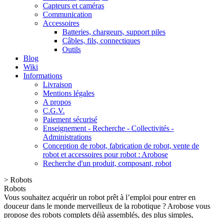
Capteurs et caméras
Communication
Accessoires
Batteries, chargeurs, support piles
Câbles, fils, connectiques
Outils
Blog
Wiki
Informations
Livraison
Mentions légales
A propos
C.G.V.
Paiement sécurisé
Enseignement - Recherche - Collectivités -
Administrations
Conception de robot, fabrication de robot, vente de
robot et accessoires pour robot : Arobose
Recherche d'un produit, composant, robot
>
Robots
Robots
Vous souhaitez acquérir un robot prêt à l’emploi pour entrer en
douceur dans le monde merveilleux de la robotique ? Arobose vous
propose des robots complets déjà assemblés, des plus simples,