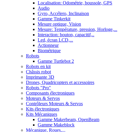
Localisation: Odométrie, boussole, GPS
Audio
Gyro, Accélero, Inclinaison
Gamme Tinkerkit
Mesure optique, Vision
Mesure: Température, pression, Horloge,...
Interaction: bouton, capacitif,..
Led, écran LCD,...
Actionneur
Biométrique
Robots
Gamme Turtlebot 2
Robots en kit
Châssis robot
Imprimante 3D
Drones, Quadricopters et accessoires
Robots "Pro"
Composants électroniques
Moteurs & Servos
Contrôleurs Moteurs & Servos
Kits électroniques
Kits Mécaniques
Gamme Makerbeam, OpenBeam
Gamme Makeblock
Mécanique, Roues,...