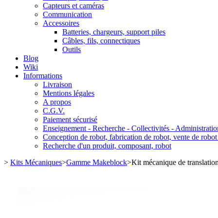
Capteurs et caméras
Communication
Accessoires
Batteries, chargeurs, support piles
Câbles, fils, connectiques
Outils
Blog
Wiki
Informations
Livraison
Mentions légales
A propos
C.G.V.
Paiement sécurisé
Enseignement - Recherche - Collectivités - Administratio
Conception de robot, fabrication de robot, vente de robot
Recherche d'un produit, composant, robot
>
Kits Mécaniques
>
Gamme Makeblock
>
Kit mécanique de translation