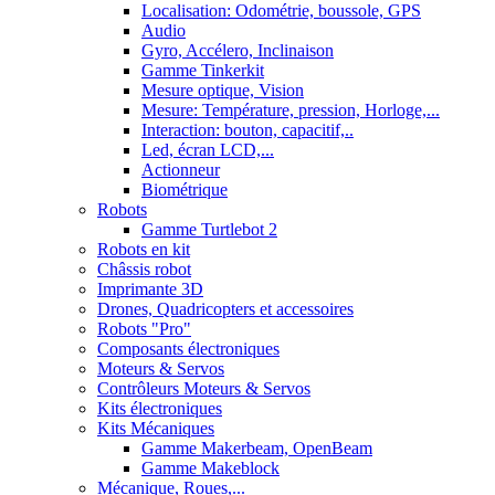
Localisation: Odométrie, boussole, GPS
Audio
Gyro, Accélero, Inclinaison
Gamme Tinkerkit
Mesure optique, Vision
Mesure: Température, pression, Horloge,...
Interaction: bouton, capacitif,..
Led, écran LCD,...
Actionneur
Biométrique
Robots
Gamme Turtlebot 2
Robots en kit
Châssis robot
Imprimante 3D
Drones, Quadricopters et accessoires
Robots "Pro"
Composants électroniques
Moteurs & Servos
Contrôleurs Moteurs & Servos
Kits électroniques
Kits Mécaniques
Gamme Makerbeam, OpenBeam
Gamme Makeblock
Mécanique, Roues,...